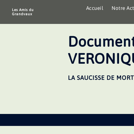
Aller
Accueil
Notre Act
au
Les Amis du
Grandvaux
contenu
Document
VERONIQ
LA SAUCISSE DE MOR