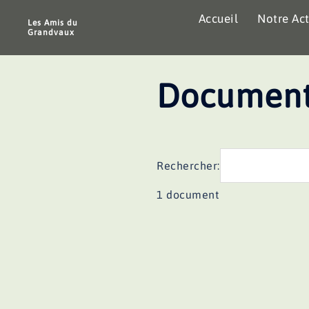
Aller
Accueil
Notre Act
au
Les Amis du
Grandvaux
contenu
Document
Rechercher:
1 document