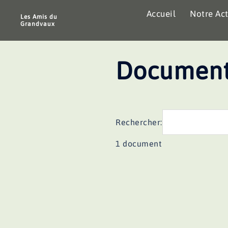
Aller
Accueil
Notre Act
au
Les Amis du
Grandvaux
contenu
Document
Rechercher:
1 document