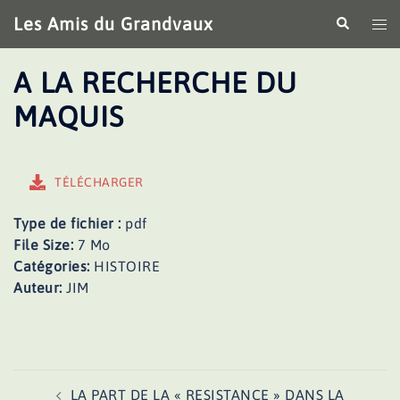
Aller
Les Amis du Grandvaux
Recherche
Ouv
au
le
contenu
me
A LA RECHERCHE DU
MAQUIS
TÉLÉCHARGER
Type de fichier :
pdf
File Size:
7 Mo
Catégories:
HISTOIRE
Auteur:
JIM
Navigation
LA PART DE LA « RESISTANCE » DANS LA