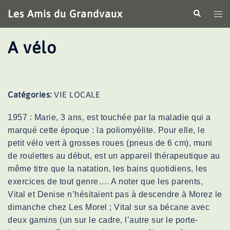
Aller
Les Amis du Grandvaux
Recherche
Ouv
au
le
contenu
me
A vélo
Catégories:
VIE LOCALE
1957 : Marie, 3 ans, est touchée par la maladie qui a
marqué cette époque : la poliomyélite. Pour elle, le
petit vélo vert à grosses roues (pneus de 6 cm), muni
de roulettes au début, est un appareil thérapeutique au
même titre que la natation, les bains quotidiens, les
exercices de tout genre…. A noter que les parents,
Vital et Denise n’hésitaient pas à descendre à Morez le
dimanche chez Les Morel ; Vital sur sa bécane avec
deux gamins (un sur le cadre, l’autre sur le porte-