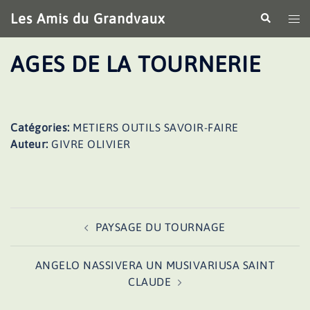
Aller
Les Amis du Grandvaux
Recherche
Ouv
au
le
contenu
me
AGES DE LA TOURNERIE
Catégories:
METIERS OUTILS SAVOIR-FAIRE
Auteur:
GIVRE OLIVIER
Navigation
PAYSAGE DU TOURNAGE
d’article
ANGELO NASSIVERA UN MUSIVARIUSA SAINT
CLAUDE