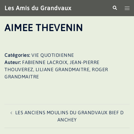
Aller
Les Amis du Grandvaux
Recherche
Ouv
au
le
contenu
me
AIMEE THEVENIN
Catégories:
VIE QUOTIDIENNE
Auteur:
FABIENNE LACROIX, JEAN-PIERRE
THOUVEREZ, LILIANE GRANDMAITRE, ROGER
GRANDMAITRE
Navigation
LES ANCIENS MOULINS DU GRANDVAUX BIEF D
d’article
ANCHEY