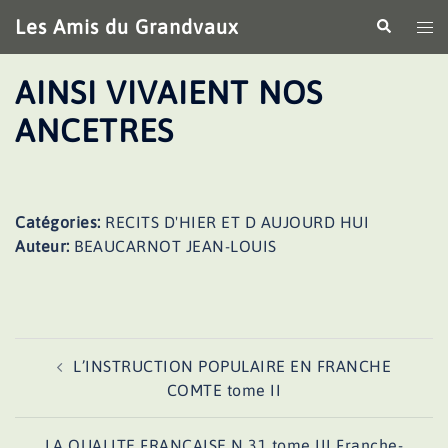
Aller
Les Amis du Grandvaux
Recherche
Ouv
au
le
contenu
me
AINSI VIVAIENT NOS
ANCETRES
Catégories:
RECITS D'HIER ET D AUJOURD HUI
Auteur:
BEAUCARNOT JEAN-LOUIS
Navigation
L’INSTRUCTION POPULAIRE EN FRANCHE
d’article
COMTE tome II
LA QUALITE FRANCAISE N 31 tome III Franche-