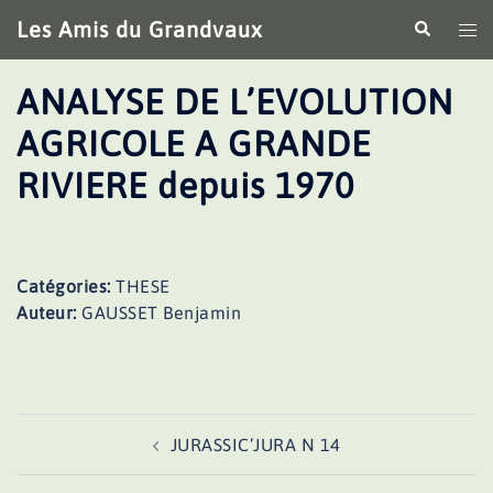
Aller
Les Amis du Grandvaux
Recherche
Ouv
au
le
contenu
me
ANALYSE DE L’EVOLUTION
AGRICOLE A GRANDE
RIVIERE depuis 1970
Catégories:
THESE
Auteur:
GAUSSET Benjamin
Navigation
JURASSIC’JURA N 14
d’article