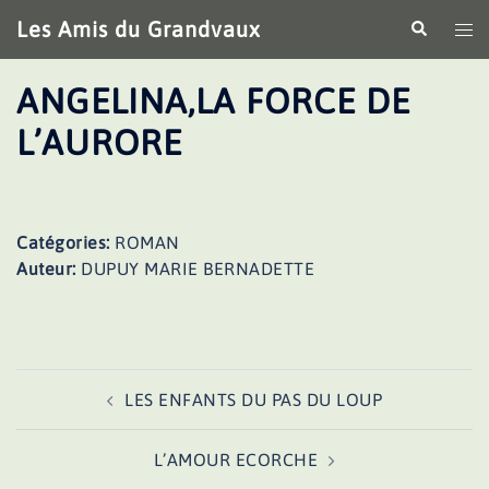
Aller
Les Amis du Grandvaux
Recherche
Ouv
au
le
contenu
me
ANGELINA,LA FORCE DE
L’AURORE
Catégories:
ROMAN
Auteur:
DUPUY MARIE BERNADETTE
Navigation
LES ENFANTS DU PAS DU LOUP
d’article
L’AMOUR ECORCHE