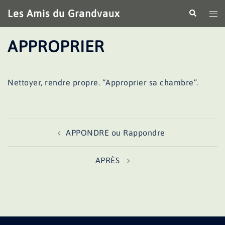
Aller
Les Amis du Grandvaux
Recherche
Ouv
au
le
contenu
me
APPROPRIER
Nettoyer, rendre propre. “Approprier sa chambre”.
Navigation
APPONDRE ou Rappondre
d’article
APRÈS