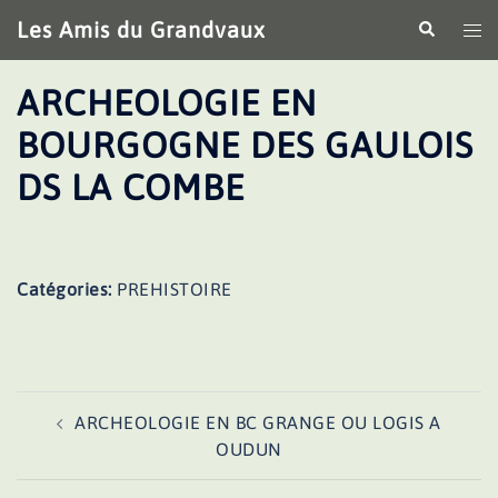
Aller
Les Amis du Grandvaux
Recherche
Ouv
au
le
contenu
me
ARCHEOLOGIE EN
BOURGOGNE DES GAULOIS
DS LA COMBE
Catégories:
PREHISTOIRE
Navigation
ARCHEOLOGIE EN BC GRANGE OU LOGIS A
d’article
OUDUN