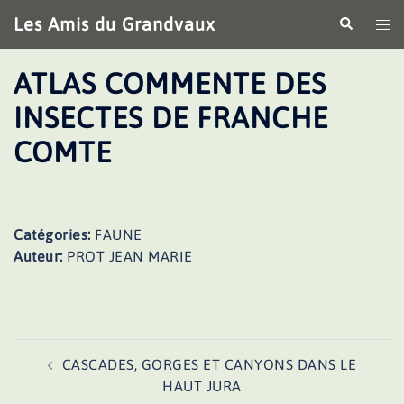
Aller
Les Amis du Grandvaux
Recherche
Ouv
au
le
contenu
me
ATLAS COMMENTE DES
INSECTES DE FRANCHE
COMTE
Catégories:
FAUNE
Auteur:
PROT JEAN MARIE
Navigation
CASCADES, GORGES ET CANYONS DANS LE
d’article
HAUT JURA