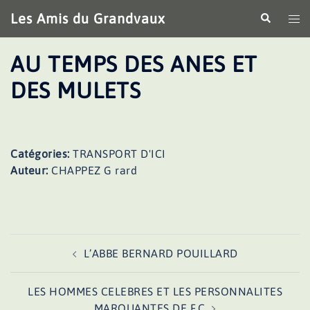
Aller
Les Amis du Grandvaux
Recherche
Ouv
au
le
contenu
me
AU TEMPS DES ANES ET
DES MULETS
Catégories:
TRANSPORT D'ICI
Auteur:
CHAPPEZ G rard
Navigation
L’ABBE BERNARD POUILLARD
d’article
LES HOMMES CELEBRES ET LES PERSONNALITES
MARQUANTES DE F.C