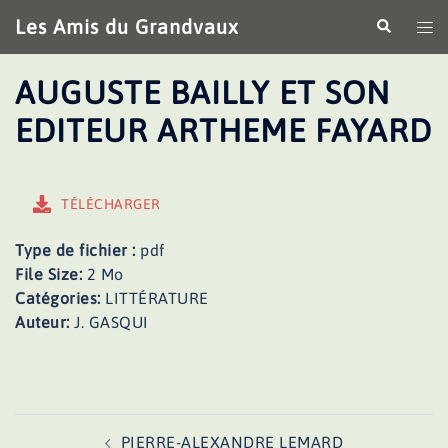
Aller
Les Amis du Grandvaux
Recherche
Ouv
au
le
contenu
me
AUGUSTE BAILLY ET SON
EDITEUR ARTHEME FAYARD
TÉLÉCHARGER
Type de fichier :
pdf
File Size:
2 Mo
Catégories:
LITTÉRATURE
Auteur:
J. GASQUI
Navigation
PIERRE-ALEXANDRE LEMARD