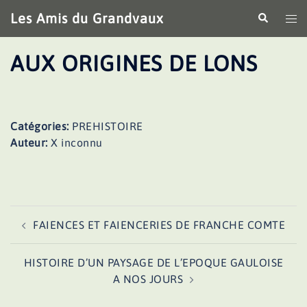
Aller
Les Amis du Grandvaux
Recherche
Ouv
au
le
contenu
me
AUX ORIGINES DE LONS
Catégories:
PREHISTOIRE
Auteur:
X inconnu
Navigation
FAIENCES ET FAIENCERIES DE FRANCHE COMTE
d’article
HISTOIRE D’UN PAYSAGE DE L’EPOQUE GAULOISE
A NOS JOURS