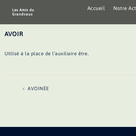
Aller
Accueil
Notre Act
au
Les Amis du
Grandvaux
contenu
AVOIR
Utilisé à la place de l’auxiliaire être.
Navigation
AVOINÉE
d’article