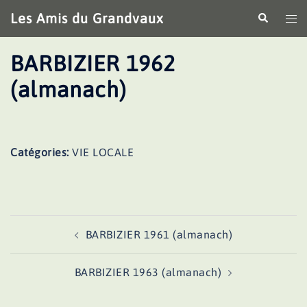
Aller
Les Amis du Grandvaux
Recherche
Ouv
au
le
contenu
me
BARBIZIER 1962
(almanach)
Catégories:
VIE LOCALE
Navigation
BARBIZIER 1961 (almanach)
d’article
BARBIZIER 1963 (almanach)