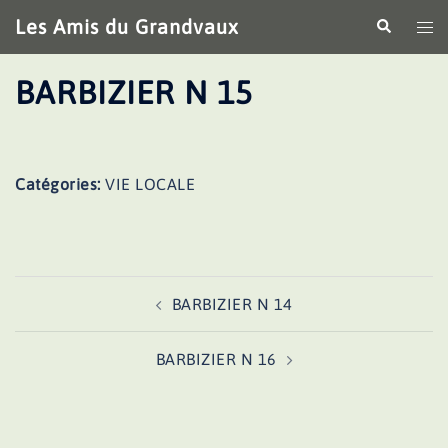
Aller
Les Amis du Grandvaux
Recherche
Ouv
au
le
contenu
me
BARBIZIER N 15
Catégories:
VIE LOCALE
Navigation
BARBIZIER N 14
d’article
BARBIZIER N 16