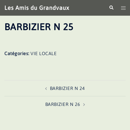
Aller
Les Amis du Grandvaux
Recherche
Ouv
au
le
contenu
me
BARBIZIER N 25
Catégories:
VIE LOCALE
Navigation
BARBIZIER N 24
d’article
BARBIZIER N 26