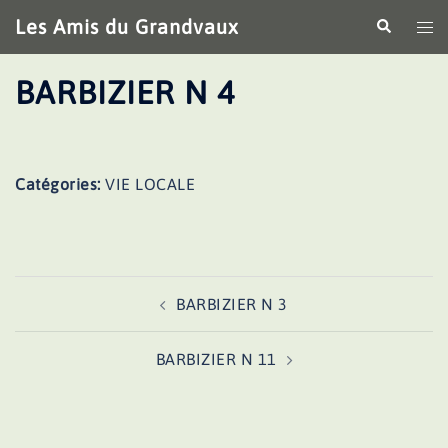
Aller
Les Amis du Grandvaux
Recherche
Ouv
au
le
contenu
me
BARBIZIER N 4
Catégories:
VIE LOCALE
Navigation
BARBIZIER N 3
d’article
BARBIZIER N 11