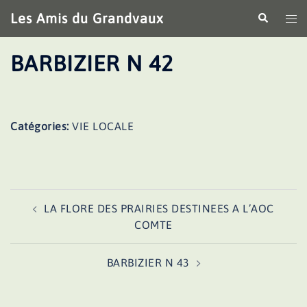
Aller
Les Amis du Grandvaux
Recherche
Ouv
au
le
contenu
me
BARBIZIER N 42
Catégories:
VIE LOCALE
Navigation
LA FLORE DES PRAIRIES DESTINEES A L’AOC
d’article
COMTE
BARBIZIER N 43