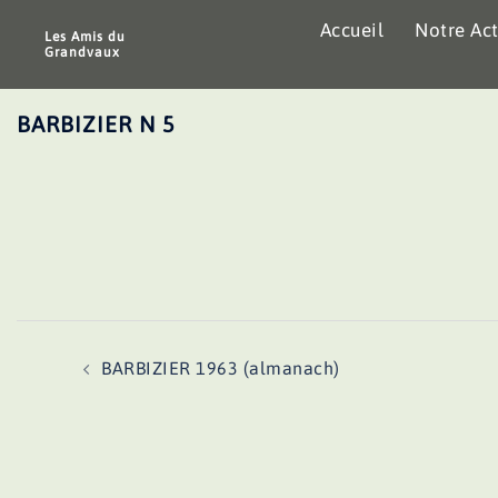
Aller
Accueil
Notre Act
au
Les Amis du
Grandvaux
contenu
BARBIZIER N 5
Navigation
BARBIZIER 1963 (almanach)
d’article