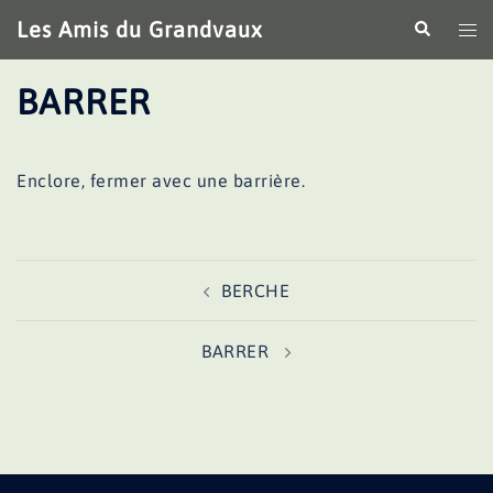
Aller
Les Amis du Grandvaux
Recherche
Ouv
au
le
contenu
me
BARRER
Enclore, fermer avec une barrière.
Navigation
BERCHE
d’article
BARRER