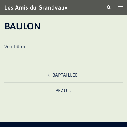
Aller
Les Amis du Grandvaux
Recherche
Ouv
au
le
contenu
me
BAULON
Voir bôlon.
Navigation
BAPTAILLÉE
d’article
BEAU