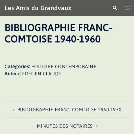
Aller
Les Amis du Grandvaux
Recherche
Ouv
au
le
contenu
me
BIBLIOGRAPHIE FRANC-
COMTOISE 1940-1960
Catégories:
HISTOIRE CONTEMPORAINE
Auteur:
FOHLEN CLAUDE
Navigation
BIBLIOGRAPHIE FRANC-COMTOISE 1960.1970
d’article
MINUTES DES NOTAIRES