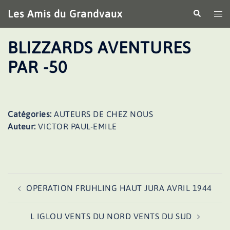
Aller
Les Amis du Grandvaux
Recherche
Ouv
au
le
contenu
me
BLIZZARDS AVENTURES
PAR -50
Catégories:
AUTEURS DE CHEZ NOUS
Auteur:
VICTOR PAUL-EMILE
Navigation
OPERATION FRUHLING HAUT JURA AVRIL 1944
d’article
L IGLOU VENTS DU NORD VENTS DU SUD