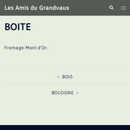
Aller
Les Amis du Grandvaux
Recherche
Ouv
au
le
contenu
me
BOITE
Fromage Mont d’Or.
Navigation
BOIS
d’article
BOLOGNE