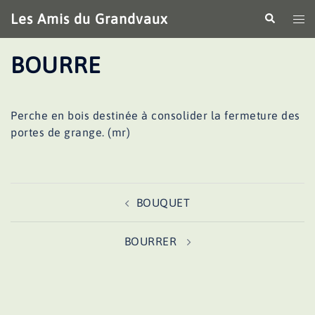
Aller
Les Amis du Grandvaux
Recherche
Ouv
au
le
contenu
me
BOURRE
Perche en bois destinée à consolider la fermeture des
portes de grange. (mr)
Navigation
BOUQUET
d’article
BOURRER