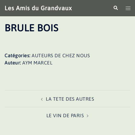
Aller
Les Amis du Grandvaux
Recherche
Ouv
au
le
contenu
me
BRULE BOIS
Catégories:
AUTEURS DE CHEZ NOUS
Auteur:
AYM MARCEL
Navigation
LA TETE DES AUTRES
d’article
LE VIN DE PARIS