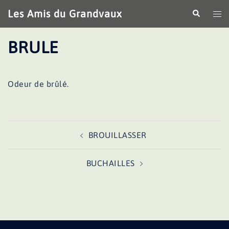
Aller
Les Amis du Grandvaux
Recherche
Ouv
au
le
contenu
me
BRULE
Odeur de brûlé.
Navigation
BROUILLASSER
d’article
BUCHAILLES