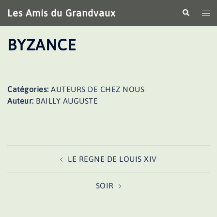
Aller
Les Amis du Grandvaux
Recherche
Ouv
au
le
contenu
me
BYZANCE
Catégories:
AUTEURS DE CHEZ NOUS
Auteur:
BAILLY AUGUSTE
Navigation
LE REGNE DE LOUIS XIV
d’article
SOIR