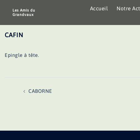
Aller
Accueil
Notre Act
au
Les Amis du
Grandvaux
contenu
CAFIN
Epingle à tête.
Navigation
CABORNE
d’article