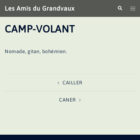
Aller
Les Amis du Grandvaux
Recherche
Ouv
au
le
contenu
me
CAMP-VOLANT
Nomade, gitan, bohémien.
Navigation
CAILLER
d’article
CANER