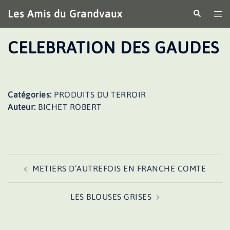
Aller
Les Amis du Grandvaux
Recherche
Ouv
au
le
contenu
me
CELEBRATION DES GAUDES
Catégories:
PRODUITS DU TERROIR
Auteur:
BICHET ROBERT
Navigation
METIERS D’AUTREFOIS EN FRANCHE COMTE
d’article
LES BLOUSES GRISES