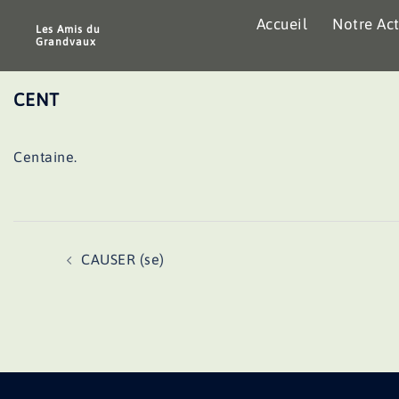
Aller
Accueil
Notre Act
au
Les Amis du
Grandvaux
contenu
CENT
Centaine.
Navigation
CAUSER (se)
d’article