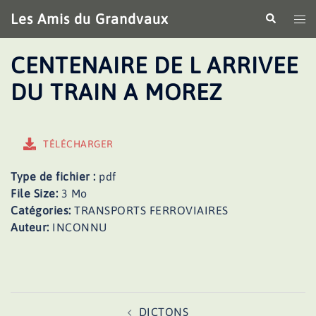
Aller
Les Amis du Grandvaux
Recherche
Ouv
au
le
contenu
me
CENTENAIRE DE L ARRIVEE
DU TRAIN A MOREZ
TÉLÉCHARGER
Type de fichier :
pdf
File Size:
3 Mo
Catégories:
TRANSPORTS FERROVIAIRES
Auteur:
INCONNU
Navigation
DICTONS