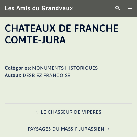
Aller
Les Amis du Grandvaux
Recherche
Ouv
au
le
contenu
me
CHATEAUX DE FRANCHE
COMTE-JURA
Catégories:
MONUMENTS HISTORIQUES
Auteur:
DESBIEZ FRANCOISE
Navigation
LE CHASSEUR DE VIPERES
d’article
PAYSAGES DU MASSIF JURASSIEN