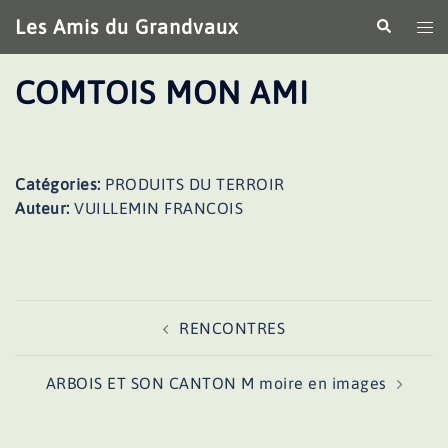
Aller
Les Amis du Grandvaux
Recherche
Ouv
au
le
contenu
me
COMTOIS MON AMI
Catégories:
PRODUITS DU TERROIR
Auteur:
VUILLEMIN FRANCOIS
Navigation
RENCONTRES
d’article
ARBOIS ET SON CANTON M moire en images