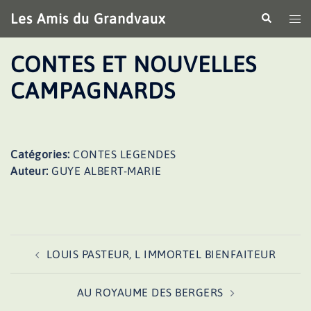
Aller
Les Amis du Grandvaux
Recherche
Ouv
au
le
contenu
me
CONTES ET NOUVELLES
CAMPAGNARDS
Catégories:
CONTES LEGENDES
Auteur:
GUYE ALBERT-MARIE
Navigation
LOUIS PASTEUR, L IMMORTEL BIENFAITEUR
d’article
AU ROYAUME DES BERGERS