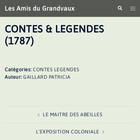
Aller
Les Amis du Grandvaux
Recherche
Ouv
au
le
contenu
me
CONTES & LEGENDES
(1787)
Catégories:
CONTES LEGENDES
Auteur:
GAILLARD PATRICIA
Navigation
LE MAITRE DES ABEILLES
d’article
L’EXPOSITION COLONIALE