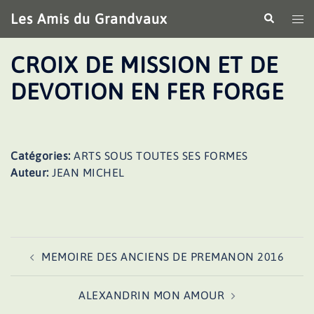
Aller
Les Amis du Grandvaux
Recherche
Ouv
au
le
contenu
me
CROIX DE MISSION ET DE
DEVOTION EN FER FORGE
Catégories:
ARTS SOUS TOUTES SES FORMES
Auteur:
JEAN MICHEL
Navigation
MEMOIRE DES ANCIENS DE PREMANON 2016
d’article
ALEXANDRIN MON AMOUR