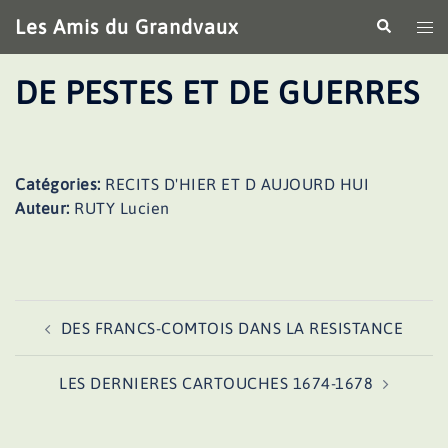
Aller
Les Amis du Grandvaux
Recherche
Ouv
au
le
contenu
me
DE PESTES ET DE GUERRES
Catégories:
RECITS D'HIER ET D AUJOURD HUI
Auteur:
RUTY Lucien
Navigation
DES FRANCS-COMTOIS DANS LA RESISTANCE
d’article
LES DERNIERES CARTOUCHES 1674-1678