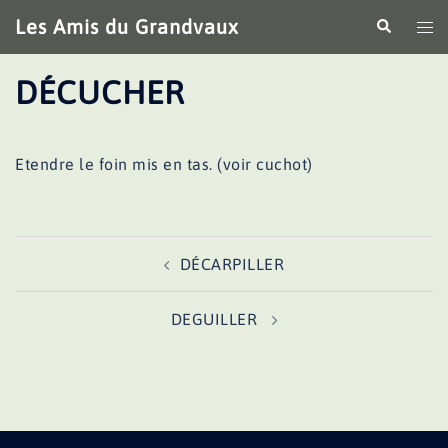
Aller
Les Amis du Grandvaux
Recherche
Ouv
au
le
contenu
me
DÉCUCHER
Etendre le foin mis en tas. (voir cuchot)
Navigation
DÉCARPILLER
d’article
DEGUILLER