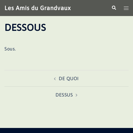
Aller
Les Amis du Grandvaux
Recherche
Ouv
au
le
contenu
me
DESSOUS
Sous.
Navigation
DE QUOI
d’article
DESSUS