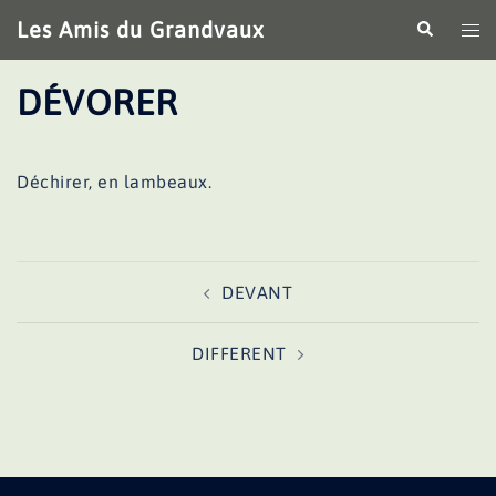
Aller
Les Amis du Grandvaux
Recherche
Ouv
au
le
contenu
me
DÉVORER
Déchirer, en lambeaux.
Navigation
DEVANT
d’article
DIFFERENT