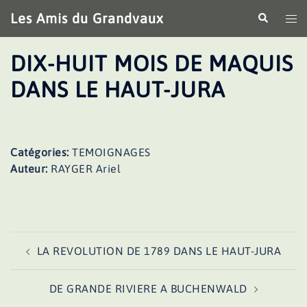
Aller
Les Amis du Grandvaux
Recherche
Ouv
au
le
contenu
me
DIX-HUIT MOIS DE MAQUIS
DANS LE HAUT-JURA
Catégories:
TEMOIGNAGES
Auteur:
RAYGER Ariel
Navigation
LA REVOLUTION DE 1789 DANS LE HAUT-JURA
d’article
DE GRANDE RIVIERE A BUCHENWALD