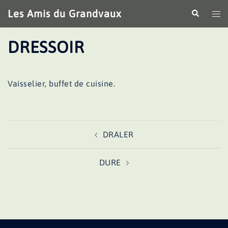
Aller
Les Amis du Grandvaux
Recherche
Ouv
au
le
contenu
me
DRESSOIR
Vaisselier, buffet de cuisine.
Navigation
DRALER
d’article
DURE