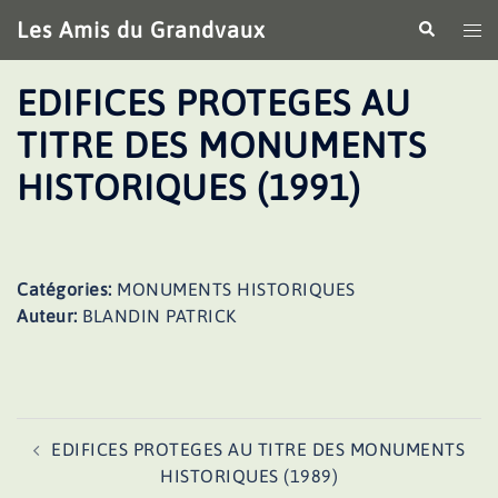
Aller
Les Amis du Grandvaux
Recherche
Ouv
au
le
contenu
me
EDIFICES PROTEGES AU
TITRE DES MONUMENTS
HISTORIQUES (1991)
Catégories:
MONUMENTS HISTORIQUES
Auteur:
BLANDIN PATRICK
Navigation
EDIFICES PROTEGES AU TITRE DES MONUMENTS
d’article
HISTORIQUES (1989)