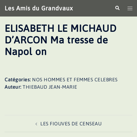
Aller
Les Amis du Grandvaux
Recherche
Ouv
au
le
contenu
me
ELISABETH LE MICHAUD
D’ARCON Ma tresse de
Napol on
Catégories:
NOS HOMMES ET FEMMES CELEBRES
Auteur:
THIEBAUD JEAN-MARIE
Navigation
LES FIOUVES DE CENSEAU
d’article